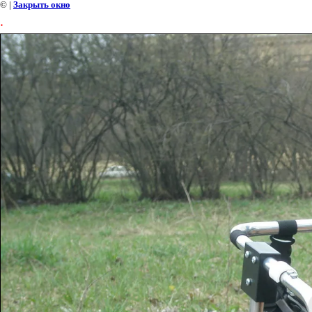
©
|
Закрыть окно
.